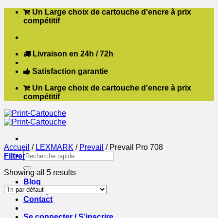
Passer
Un Large choix de cartouche d'encre à prix
au
compétitif
contenu
Livraison en 24h / 72h
Satisfaction garantie
Un Large choix de cartouche d'encre à prix
compétitif
Accueil
/
LEXMARK
/
Prevail
/
Prevail Pro 708
Recherche
Filtrer
pour :
Showing all 5 results
Blog
Boutique
Contact
Se connecter / S’inscrire