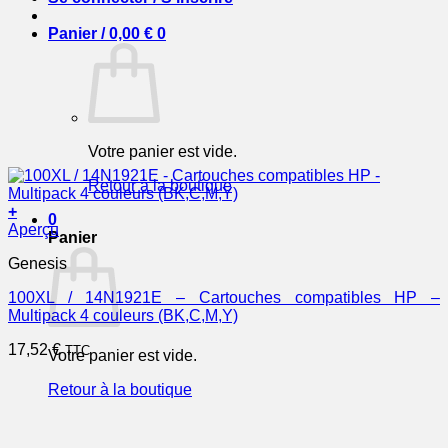
Panier /
0,00
€
0
Votre panier est vide.
Retour à la boutique
+
0
Aperçu
Panier
Genesis
100XL / 14N1921E – Cartouches compatibles HP –
Multipack 4 couleurs (BK,C,M,Y)
17,52
€
TTC
Votre panier est vide.
Retour à la boutique