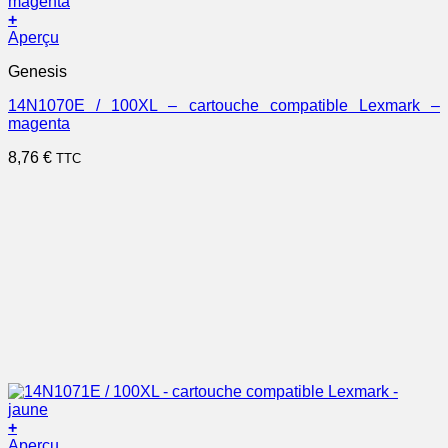
+
Aperçu
Genesis
14N1070E / 100XL – cartouche compatible Lexmark –
magenta
8,76
€
TTC
+
Aperçu