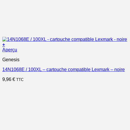
+
Aperçu
Genesis
14N1068E / 100XL – cartouche compatible Lexmark – noire
9,96
€
TTC