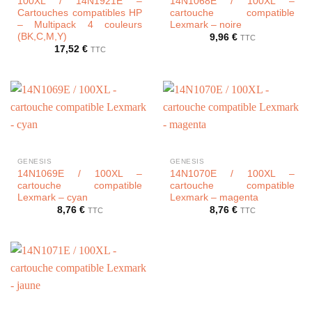
100XL / 14N1921E –
14N1068E / 100XL –
Cartouches compatibles HP
cartouche compatible
– Multipack 4 couleurs
Lexmark – noire
(BK,C,M,Y)
9,96
€
TTC
17,52
€
TTC
GENESIS
GENESIS
14N1069E / 100XL –
14N1070E / 100XL –
cartouche compatible
cartouche compatible
Lexmark – cyan
Lexmark – magenta
8,76
€
8,76
€
TTC
TTC