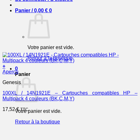
Panier /
0,00
€
0
Votre panier est vide.
Retour à la boutique
+
0
Aperçu
Panier
Genesis
100XL / 14N1921E – Cartouches compatibles HP –
Multipack 4 couleurs (BK,C,M,Y)
17,52
€
TTC
Votre panier est vide.
Retour à la boutique