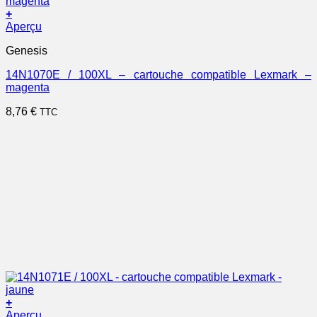
+
Aperçu
Genesis
14N1070E / 100XL – cartouche compatible Lexmark –
magenta
8,76
€
TTC
+
Aperçu