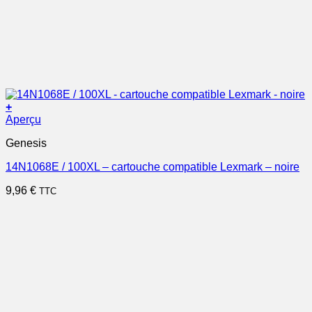
+
Aperçu
Genesis
14N1068E / 100XL – cartouche compatible Lexmark – noire
9,96
€
TTC