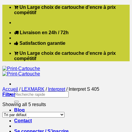
Passer
Un Large choix de cartouche d'encre à prix
au
compétitif
contenu
Livraison en 24h / 72h
Satisfaction garantie
Un Large choix de cartouche d'encre à prix
compétitif
Accueil
/
LEXMARK
/
Interpret
/
Interpret S 405
Recherche
Filtrer
pour :
Showing all 5 results
Blog
Boutique
Contact
Se connecter / S’inscrire