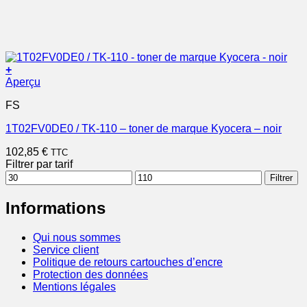
+
Aperçu
FS
1T02FV0DE0 / TK-110 – toner de marque Kyocera – noir
102,85
€
TTC
Filtrer par tarif
Prix
Prix
Filtrer
min
max
Informations
Qui nous sommes
Service client
Politique de retours cartouches d’encre
Protection des données
Mentions légales