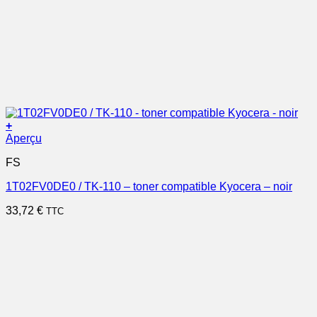
+
Aperçu
FS
1T02FV0DE0 / TK-110 – toner compatible Kyocera – noir
33,72
€
TTC