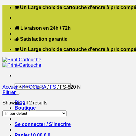
Passer
Un Large choix de cartouche d'encre à prix compét
au
contenu
Livraison en 24h / 72h
Satisfaction garantie
Un Large choix de cartouche d'encre à prix compét
Recherche
Accueil
/
KYOCERA
/
FS
/
FS-820 N
pour :
Filtrer
Blog
Showing all 2 results
Boutique
Contact
Se connecter / S’inscrire
Panier /
0,00
€
0