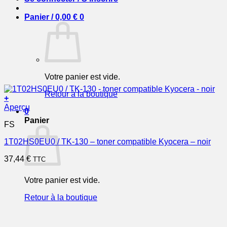
Panier /
0,00
€
0
Votre panier est vide.
Retour à la boutique
+
Aperçu
0
Panier
FS
1T02HS0EU0 / TK-130 – toner compatible Kyocera – noir
37,44
€
TTC
Votre panier est vide.
Retour à la boutique