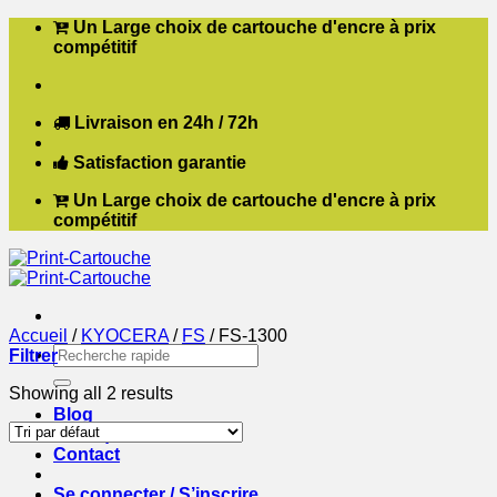
Passer
Un Large choix de cartouche d'encre à prix
au
compétitif
contenu
Livraison en 24h / 72h
Satisfaction garantie
Un Large choix de cartouche d'encre à prix
compétitif
Accueil
/
KYOCERA
/
FS
/
FS-1300
Recherche
Filtrer
pour :
Showing all 2 results
Blog
Boutique
Contact
Se connecter / S’inscrire