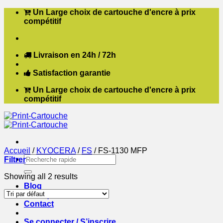
Passer
Un Large choix de cartouche d'encre à prix
au
compétitif
contenu
Livraison en 24h / 72h
Satisfaction garantie
Un Large choix de cartouche d'encre à prix
compétitif
Accueil
/
KYOCERA
/
FS
/
FS-1130 MFP
Recherche
Filtrer
pour :
Showing all 2 results
Blog
Boutique
Contact
Se connecter / S’inscrire