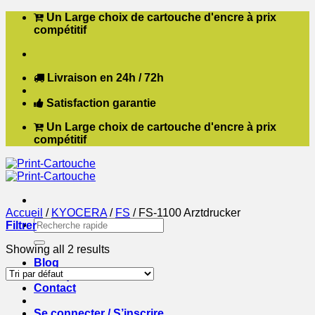
Passer
Un Large choix de cartouche d'encre à prix
au
compétitif
contenu
Livraison en 24h / 72h
Satisfaction garantie
Un Large choix de cartouche d'encre à prix
compétitif
Accueil
/
KYOCERA
/
FS
/
FS-1100 Arztdrucker
Recherche
Filtrer
pour :
Showing all 2 results
Blog
Boutique
Contact
Se connecter / S’inscrire