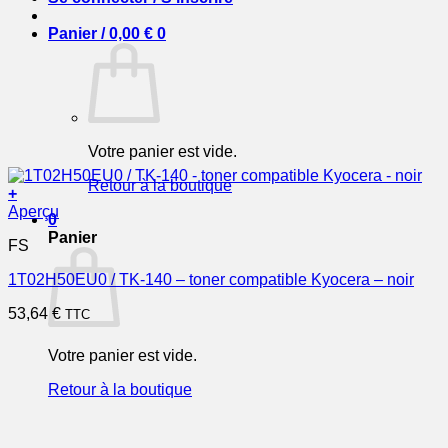
Panier /
0,00
€
0
Votre panier est vide.
Retour à la boutique
+
Aperçu
0
Panier
FS
1T02H50EU0 / TK-140 – toner compatible Kyocera – noir
53,64
€
TTC
Votre panier est vide.
Retour à la boutique