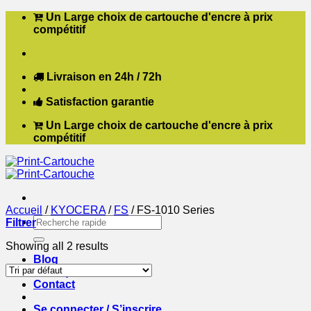
Passer
Un Large choix de cartouche d'encre à prix
au
compétitif
contenu
Livraison en 24h / 72h
Satisfaction garantie
Un Large choix de cartouche d'encre à prix
compétitif
Accueil
/
KYOCERA
/
FS
/
FS-1010 Series
Recherche
Filtrer
pour :
Showing all 2 results
Blog
Boutique
Contact
Se connecter / S’inscrire