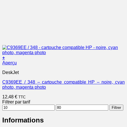
+
Aperçu
DeskJet
C9369EE / 348 – cartouche compatible HP – noire, cyan
photo, magenta photo
12,48
€
TTC
Filtrer par tarif
Prix
Prix
Filtrer
min
max
Informations