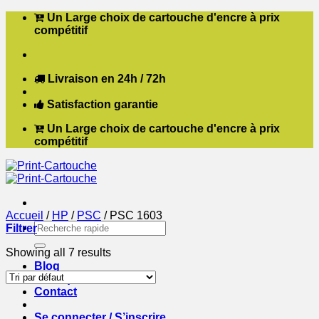
Passer
Un Large choix de cartouche d'encre à prix
au
compétitif
contenu
Livraison en 24h / 72h
Satisfaction garantie
Un Large choix de cartouche d'encre à prix
compétitif
Accueil
/
HP
/
PSC
/
PSC 1603
Recherche
Filtrer
pour :
Showing all 7 results
Blog
Boutique
Contact
Se connecter / S’inscrire