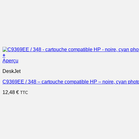
+
Aperçu
DeskJet
C9369EE / 348 – cartouche compatible HP – noire, cyan phot
12,48
€
TTC