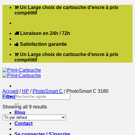
Passer
Un Large choix de cartouche d'encre à prix
au
compétitif
contenu
Livraison en 24h / 72h
Satisfaction garantie
Un Large choix de cartouche d'encre à prix
compétitif
Accueil
/
HP
/
PhotoSmart C
/
PhotoSmart C 3180
Recherche
Filtrer
pour :
Showing all 9 results
Blog
Boutique
Contact
Se connecter / S’inscrire