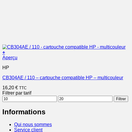
+
Aperçu
HP
CB304AE / 110 – cartouche compatible HP – multicouleur
16,20
€
TTC
Filtrer par tarif
Prix
Prix
Filtrer
min
max
Informations
Qui nous sommes
Service client