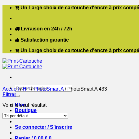
Passer
Un Large choix de cartouche d'encre à prix compét
au
contenu
Livraison en 24h / 72h
Satisfaction garantie
Un Large choix de cartouche d'encre à prix compét
Recherche
Accueil
/
HP
/
PhotoSmart A
/
PhotoSmart A 433
pour :
Filtrer
Blog
Voici le seul résultat
Boutique
Contact
Se connecter / S’inscrire
Panier /
0,00
€
0