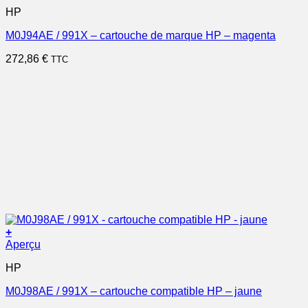
HP
M0J94AE / 991X – cartouche de marque HP – magenta
272,86
€
TTC
+
Aperçu
HP
M0J98AE / 991X – cartouche compatible HP – jaune