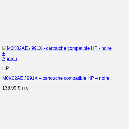
+
Aperçu
HP
M0K02AE / 991X – cartouche compatible HP – noire
138,99
€
TTC