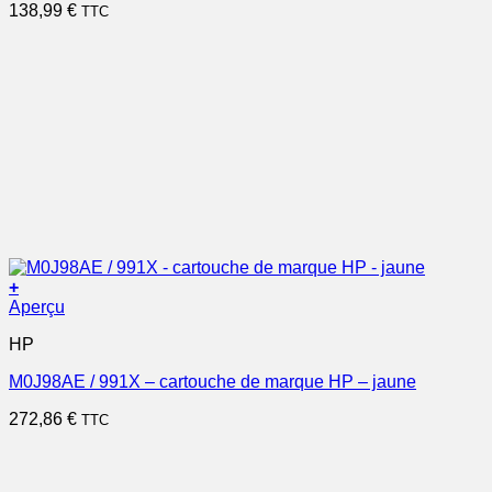
138,99
€
TTC
+
Aperçu
HP
M0J98AE / 991X – cartouche de marque HP – jaune
272,86
€
TTC