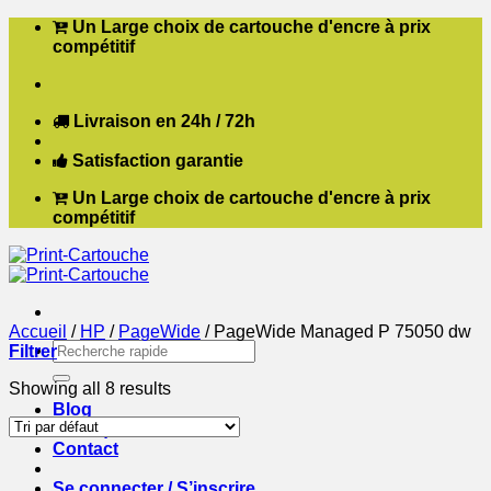
Passer
Un Large choix de cartouche d'encre à prix
au
compétitif
contenu
Livraison en 24h / 72h
Satisfaction garantie
Un Large choix de cartouche d'encre à prix
compétitif
Accueil
/
HP
/
PageWide
/
PageWide Managed P 75050 dw
Recherche
Filtrer
pour :
Showing all 8 results
Blog
Boutique
Contact
Se connecter / S’inscrire