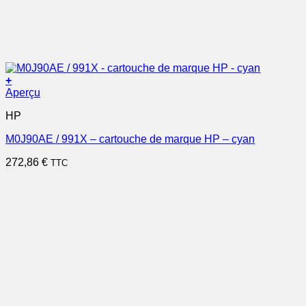
+
Aperçu
HP
M0J90AE / 991X – cartouche de marque HP – cyan
272,86
€
TTC