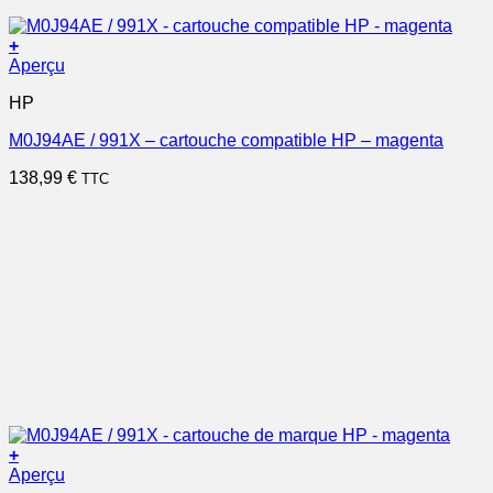
+
Aperçu
HP
M0J94AE / 991X – cartouche compatible HP – magenta
138,99
€
TTC
+
Aperçu