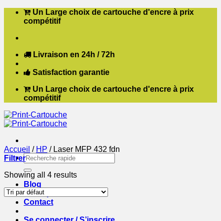
Passer
Un Large choix de cartouche d'encre à prix
au
compétitif
contenu
Livraison en 24h / 72h
Satisfaction garantie
Un Large choix de cartouche d'encre à prix
compétitif
Accueil
/
HP
/
Laser MFP 432 fdn
Recherche
Filtrer
pour :
Showing all 4 results
Blog
Boutique
Contact
Se connecter / S’inscrire