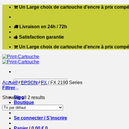
Passer
Un Large choix de cartouche d'encre à prix compét
au
contenu
Livraison en 24h / 72h
Satisfaction garantie
Un Large choix de cartouche d'encre à prix compét
Recherche
Accueil
/
EPSON
/
FX
/
FX 2190 Series
pour :
Filtrer
Blog
Showing all 2 results
Boutique
Contact
Se connecter / S’inscrire
Panier /
0,00
€
0