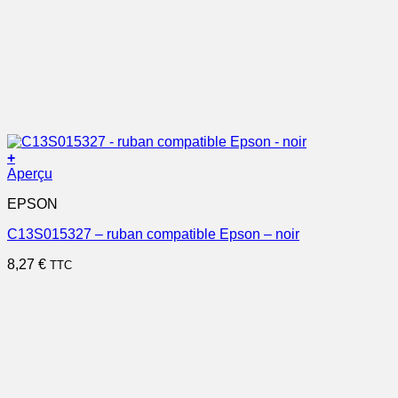
+
Aperçu
EPSON
C13S015327 – ruban compatible Epson – noir
8,27
€
TTC