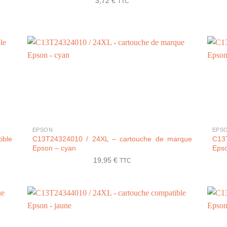
3,72
€
TTC
+
+
EPSON
EPS
ible
C13T24324010 / 24XL – cartouche de marque
C13
Epson – cyan
Eps
19,95
€
TTC