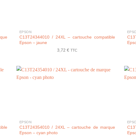
+
+
EPSON
EPS
rque
C13T24344010 / 24XL – cartouche compatible
C13
Epson – jaune
Epso
3,72
€
TTC
+
+
EPSON
EPS
ible
C13T24354010 / 24XL – cartouche de marque
C13
Epson – cyan photo
Epso