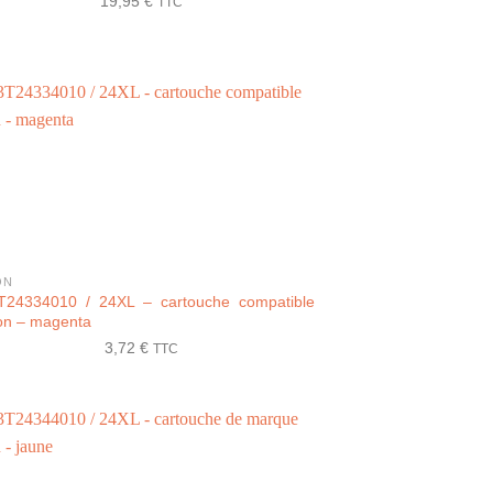
19,95
€
TTC
ON
T24334010 / 24XL – cartouche compatible
on – magenta
3,72
€
TTC