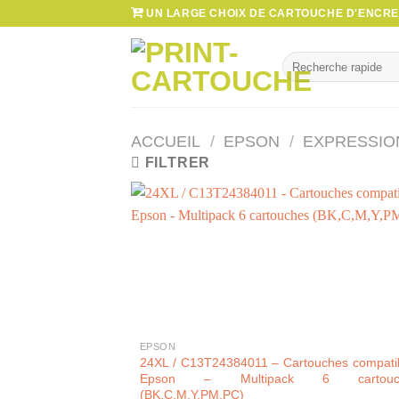
Passer
UN LARGE CHOIX DE CARTOUCHE D'ENCRE 
au
contenu
Recherche
pour :
ACCUEIL
/
EPSON
/
EXPRESSIO
FILTRER
+
EPSON
24XL / C13T24384011 – Cartouches compati
Epson – Multipack 6 cartouc
(BK,C,M,Y,PM,PC)