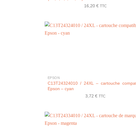
16,20
€
TTC
+
EPSON
C13T24324010 / 24XL – cartouche compat
Epson – cyan
3,72
€
TTC