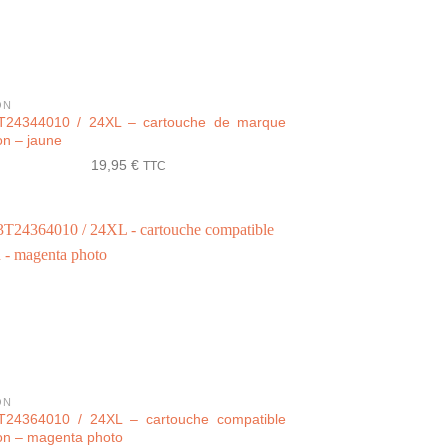
ON
T24344010 / 24XL – cartouche de marque
n – jaune
19,95
€
TTC
ON
T24364010 / 24XL – cartouche compatible
n – magenta photo