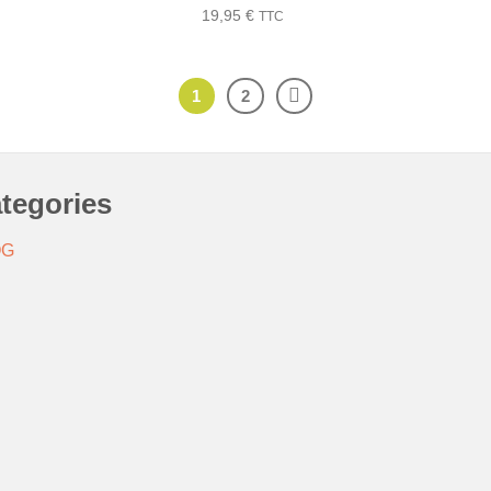
19,95
€
TTC
1
2
tegories
OG