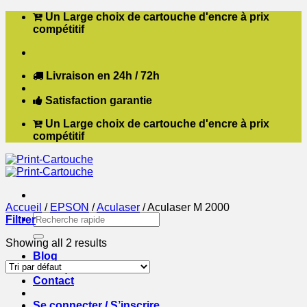
Passer
Un Large choix de cartouche d'encre à prix
au
compétitif
contenu
Livraison en 24h / 72h
Satisfaction garantie
Un Large choix de cartouche d'encre à prix
compétitif
Accueil
/
EPSON
/
Aculaser
/
Aculaser M 2000
Recherche
Filtrer
pour :
Showing all 2 results
Blog
Boutique
Contact
Se connecter / S’inscrire