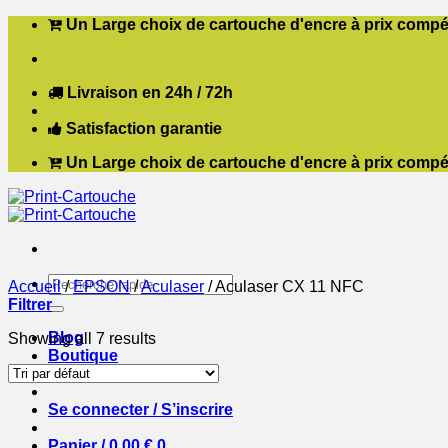
Passer
Un Large choix de cartouche d'encre à prix compét
au
contenu
Livraison en 24h / 72h
Satisfaction garantie
Un Large choix de cartouche d'encre à prix compét
Recherche
Accueil
/
EPSON
/
Aculaser
/
Aculaser CX 11 NFC
pour :
Filtrer
Blog
Showing all 7 results
Boutique
Contact
Se connecter / S’inscrire
Panier /
0,00
€
0