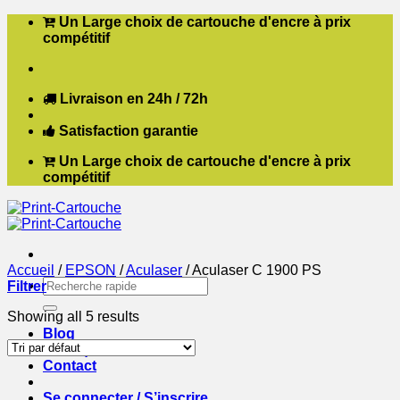
Passer
Un Large choix de cartouche d'encre à prix
au
compétitif
contenu
Livraison en 24h / 72h
Satisfaction garantie
Un Large choix de cartouche d'encre à prix
compétitif
Accueil
/
EPSON
/
Aculaser
/
Aculaser C 1900 PS
Recherche
Filtrer
pour :
Showing all 5 results
Blog
Boutique
Contact
Se connecter / S’inscrire