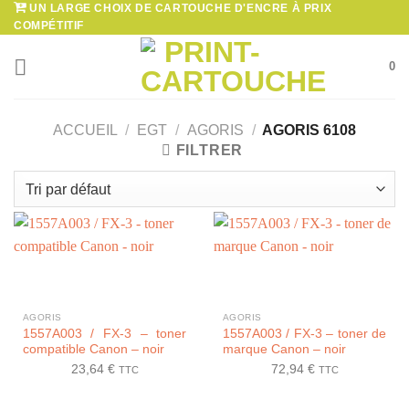
UN LARGE CHOIX DE CARTOUCHE D'ENCRE À PRIX
Passer
COMPÉTITIF
au
contenu
0
ACCUEIL
/
EGT
/
AGORIS
/
AGORIS 6108
FILTRER
AGORIS
AGORIS
1557A003 / FX-3 – toner
1557A003 / FX-3 – toner de
compatible Canon – noir
marque Canon – noir
23,64
€
72,94
€
TTC
TTC