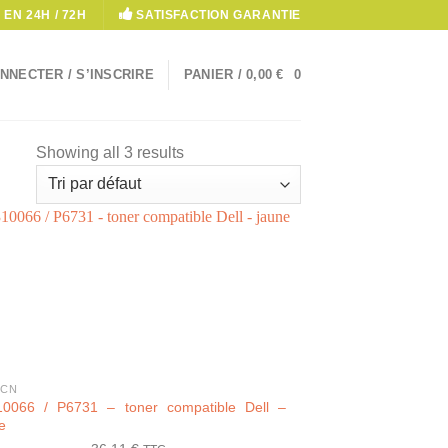
 EN 24H / 72H
SATISFACTION GARANTIE
NNECTER / S’INSCRIRE
PANIER /
0,00
€
0
Showing all 3 results
 CN
10066 / P6731 – toner compatible Dell –
e