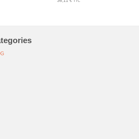
36,11
€
TTC
tegories
OG