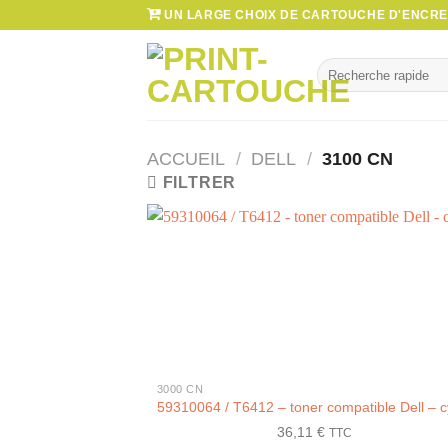
Passer
UN LARGE CHOIX DE CARTOUCHE D'ENCRE 
au
contenu
Recherche
pour :
ACCUEIL
/
DELL
/
3100 CN
FILTRER
+
3000 CN
59310064 / T6412 – toner compatible Dell – 
36,11
€
TTC