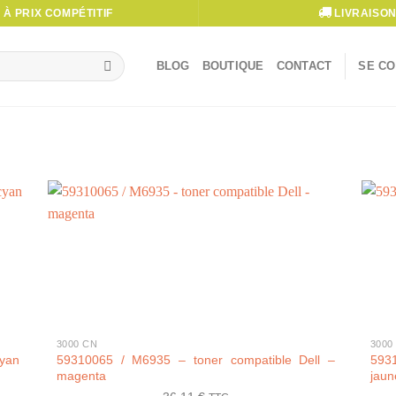
À PRIX COMPÉTITIF
LIVRAISON
BLOG
BOUTIQUE
CONTACT
SE CO
+
+
3000 CN
3000
59310065 / M6935 – toner compatible Dell –
593
cyan
magenta
jaun