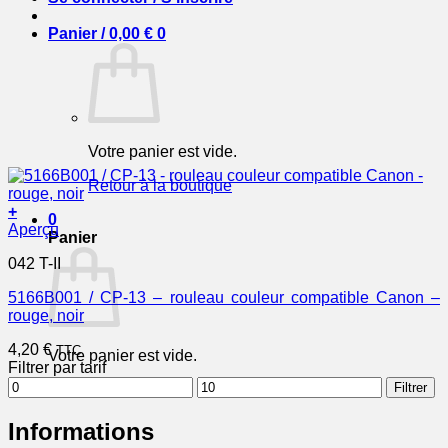
Panier /
0,00
€
0
Votre panier est vide.
Retour à la boutique
+
0
Aperçu
Panier
042 T-II
5166B001 / CP-13 – rouleau couleur compatible Canon –
rouge, noir
4,20
€
TTC
Votre panier est vide.
Filtrer par tarif
Prix
Prix
Filtrer
Retour à la boutique
min
max
Informations