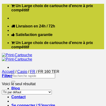
Passer
Un Large choix de cartouche d'encre à prix
au
compétitif
contenu
Livraison en 24h / 72h
Satisfaction garantie
Un Large choix de cartouche d'encre à prix
compétitif
Accueil
/
Casio
/
FR
/
FR 160 TER
Recherche
Filtrer
pour :
Voici le seul résultat
Blog
Boutique
Contact
Se connecter / S’inscrire