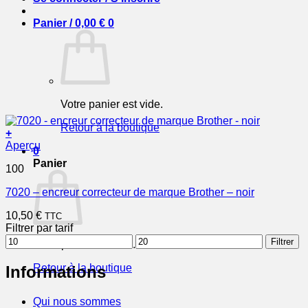
Panier /
0,00
€
0
Votre panier est vide.
Retour à la boutique
+
Aperçu
0
Panier
100
7020 – encreur correcteur de marque Brother – noir
10,50
€
TTC
Filtrer par tarif
Prix
Prix
Filtrer
Votre panier est vide.
min
max
Retour à la boutique
Informations
Qui nous sommes