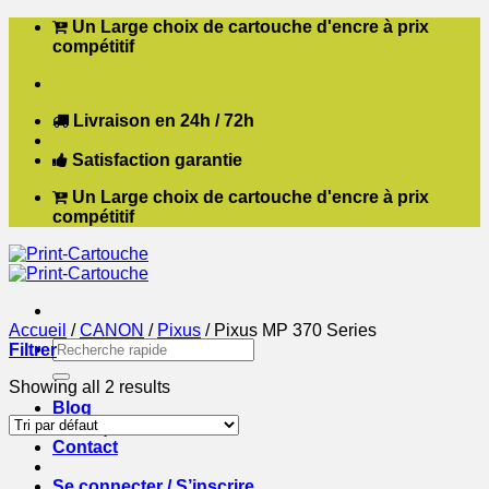
Passer
Un Large choix de cartouche d'encre à prix
au
compétitif
contenu
Livraison en 24h / 72h
Satisfaction garantie
Un Large choix de cartouche d'encre à prix
compétitif
Accueil
/
CANON
/
Pixus
/
Pixus MP 370 Series
Recherche
Filtrer
pour :
Showing all 2 results
Blog
Boutique
Contact
Se connecter / S’inscrire