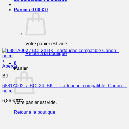
Panier /
0,00
€
0
Votre panier est vide.
Retour à la boutique
+
0
Aperçu
Panier
BJ
6881A002 / BCI-24 BK – cartouche compatible Canon –
noire
6,86
€
TTC
Votre panier est vide.
Retour à la boutique