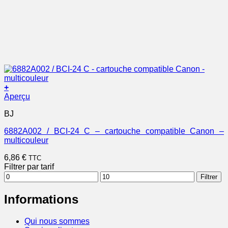
+
Aperçu
BJ
6882A002 / BCI-24 C – cartouche compatible Canon –
multicouleur
6,86
€
TTC
Filtrer par tarif
Prix
Prix
Filtrer
min
max
Informations
Qui nous sommes