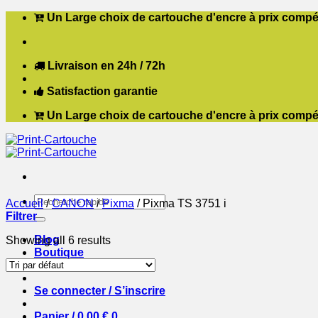
Passer
Un Large choix de cartouche d'encre à prix compét
au
contenu
Livraison en 24h / 72h
Satisfaction garantie
Un Large choix de cartouche d'encre à prix compét
Recherche
Accueil
/
CANON
/
Pixma
/
Pixma TS 3751 i
pour :
Filtrer
Blog
Showing all 6 results
Boutique
Contact
Se connecter / S’inscrire
Panier /
0,00
€
0