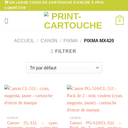
UN LARGE CHOIX DE CARTOUCHE D'ENCRE À PRIX
Passer
COMPÉTITIF
au
contenu
0
ACCUEIL
/
CANON
/
PIXMA
/
PIXMA MX420
FILTRER
CANON
CANON
Canon CL-511 – cyan,
Canon PG-510/CL-511 –
magenta, jaune – cartouche
Pack de 2 – noir, couleur