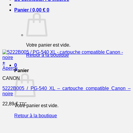
Panier /
0,00
€
0
Votre panier est vide.
Retour à la boutique
+
0
Aperçu
Panier
CANON
5222B005 / PG-540 XL – cartouche compatible Canon –
noire
22,89
€
TTC
Votre panier est vide.
Retour à la boutique