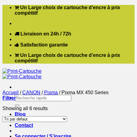
Passer
Un Large choix de cartouche d'encre à prix
au
compétitif
contenu
Livraison en 24h / 72h
Satisfaction garantie
Un Large choix de cartouche d'encre à prix
compétitif
Accueil
/
CANON
/
Pixma
/
Pixma MX 450 Series
Recherche
Filtrer
pour :
Showing all 6 results
Blog
Boutique
Contact
Se connecter / S’inscrire