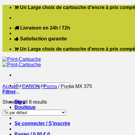
Passer
Un Large choix de cartouche d'encre à prix compét
au
contenu
Livraison en 24h / 72h
Satisfaction garantie
Un Large choix de cartouche d'encre à prix compét
Recherche
Accueil
/
CANON
/
Pixma
/
Pixma MX 375
pour :
Filtrer
Blog
Showing all 8 results
Boutique
Contact
Se connecter / S’inscrire
Panier /
0,00
€
0