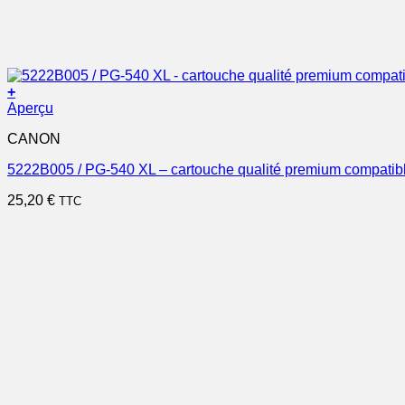
+
Aperçu
CANON
5222B005 / PG-540 XL – cartouche qualité premium compatib
25,20
€
TTC