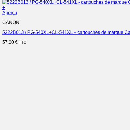
+
Aperçu
CANON
5222B013 / PG-540XL+CL-541XL – cartouches de marque Canon
57,00
€
TTC