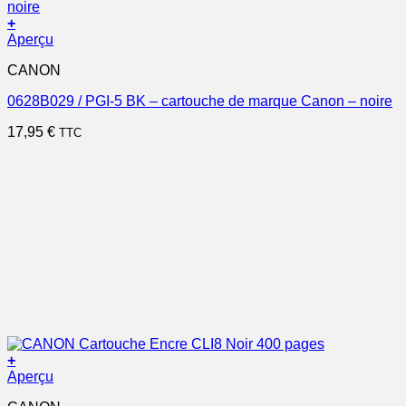
+
Aperçu
CANON
0628B029 / PGI-5 BK – cartouche de marque Canon – noire
17,95
€
TTC
+
Aperçu