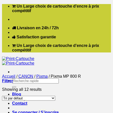
Passer
Un Large choix de cartouche d'encre à prix
au
compétitif
contenu
Livraison en 24h / 72h
Satisfaction garantie
Un Large choix de cartouche d'encre à prix
compétitif
Accueil
/
CANON
/
Pixma
/
Pixma MP 800 R
Recherche
Filtrer
pour :
Showing all 12 results
Blog
Boutique
Contact
Se connecter / S’inscrire