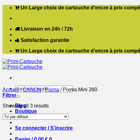
Passer
Un Large choix de cartouche d'encre à prix compét
au
contenu
Livraison en 24h / 72h
Satisfaction garantie
Un Large choix de cartouche d'encre à prix compét
Recherche
Accueil
/
CANON
/
Pixma
/
Pixma Mini 260
pour :
Filtrer
Blog
Showing all 3 results
Boutique
Contact
Se connecter / S’inscrire
Panier /
0,00
€
0