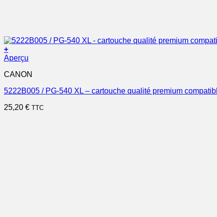
+
Aperçu
CANON
5222B005 / PG-540 XL – cartouche qualité premium compatib
25,20
€
TTC