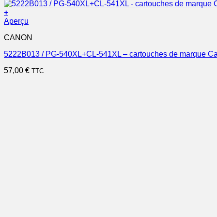
+
Aperçu
CANON
5222B013 / PG-540XL+CL-541XL – cartouches de marque Canon
57,00
€
TTC