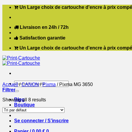
Passer
Un Large choix de cartouche d'encre à prix compét
au
contenu
Livraison en 24h / 72h
Satisfaction garantie
Un Large choix de cartouche d'encre à prix compét
Recherche
Accueil
/
CANON
/
Pixma
/
Pixma MG 3650
pour :
Filtrer
Blog
Showing all 8 results
Boutique
Contact
Se connecter / S’inscrire
Panier /
0,00
€
0