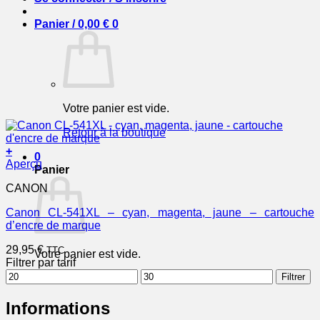
Panier /
0,00
€
0
Votre panier est vide.
Retour à la boutique
+
0
Aperçu
Panier
CANON
Canon CL-541XL – cyan, magenta, jaune – cartouche
d’encre de marque
29,95
€
TTC
Votre panier est vide.
Filtrer par tarif
Prix
Prix
Filtrer
Retour à la boutique
min
max
Informations