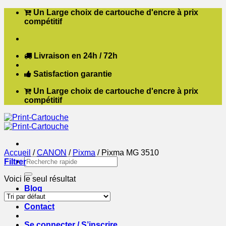
Passer
Un Large choix de cartouche d'encre à prix
au
compétitif
contenu
Livraison en 24h / 72h
Satisfaction garantie
Un Large choix de cartouche d'encre à prix
compétitif
Accueil
/
CANON
/
Pixma
/
Pixma MG 3510
Recherche
Filtrer
pour :
Voici le seul résultat
Blog
Boutique
Contact
Se connecter / S’inscrire