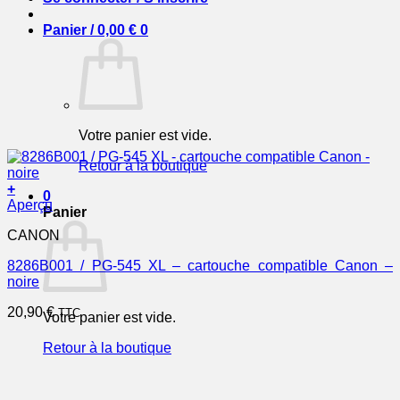
Panier /
0,00
€
0
Votre panier est vide.
Retour à la boutique
+
0
Aperçu
Panier
CANON
8286B001 / PG-545 XL – cartouche compatible Canon –
noire
20,90
€
TTC
Votre panier est vide.
Retour à la boutique