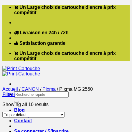
Passer
Un Large choix de cartouche d'encre à prix
au
compétitif
contenu
Livraison en 24h / 72h
Satisfaction garantie
Un Large choix de cartouche d'encre à prix
compétitif
Accueil
/
CANON
/
Pixma
/
Pixma MG 2550
Recherche
Filtrer
pour :
Showing all 10 results
Blog
Boutique
Contact
Se connecter / S’inscrire