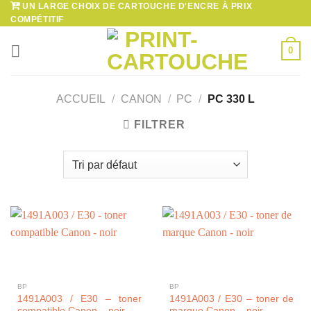
UN LARGE CHOIX DE CARTOUCHE D'ENCRE À PRIX
Passer
COMPÉTITIF
au
contenu
0
ACCUEIL
/
CANON
/
PC
/
PC 330 L
FILTRER
BP
BP
1491A003 / E30 – toner
1491A003 / E30 – toner de
compatible Canon – noir
marque Canon – noir