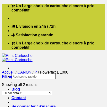
Passer
Un Large choix de cartouche d'encre à prix
au
compétitif
contenu
Livraison en 24h / 72h
Satisfaction garantie
Un Large choix de cartouche d'encre à prix
compétitif
Accueil
/
CANON
/
P
/
Powerfax L 1000
Recherche
Filtrer
pour :
Showing all 2 results
Blog
Boutique
Contact
Se connecter / S’inscrire