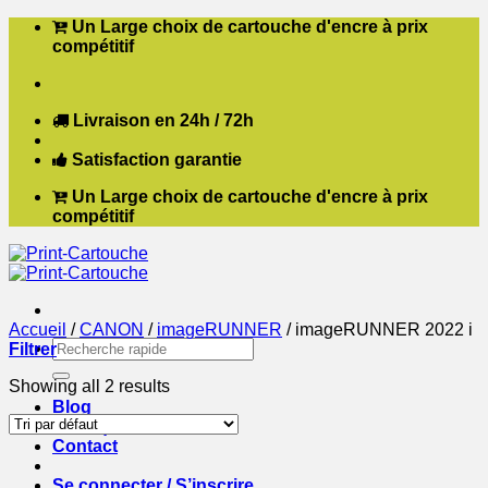
Passer
Un Large choix de cartouche d'encre à prix
au
compétitif
contenu
Livraison en 24h / 72h
Satisfaction garantie
Un Large choix de cartouche d'encre à prix
compétitif
Accueil
/
CANON
/
imageRUNNER
/
imageRUNNER 2022 i
Recherche
Filtrer
pour :
Showing all 2 results
Blog
Boutique
Contact
Se connecter / S’inscrire