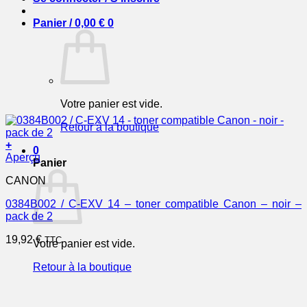
Panier /
0,00
€
0
Votre panier est vide.
Retour à la boutique
+
0
Aperçu
Panier
CANON
0384B002 / C-EXV 14 – toner compatible Canon – noir –
pack de 2
19,92
€
TTC
Votre panier est vide.
Retour à la boutique