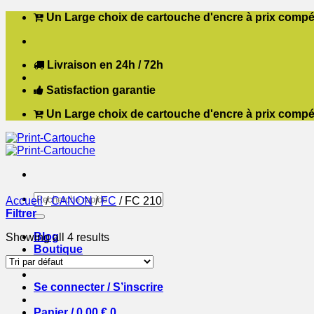
Passer
Un Large choix de cartouche d'encre à prix compét
au
contenu
Livraison en 24h / 72h
Satisfaction garantie
Un Large choix de cartouche d'encre à prix compét
Recherche
Accueil
/
CANON
/
FC
/
FC 210
pour :
Filtrer
Blog
Showing all 4 results
Boutique
Contact
Se connecter / S’inscrire
Panier /
0,00
€
0