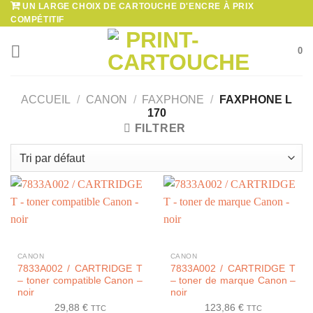
UN LARGE CHOIX DE CARTOUCHE D'ENCRE À PRIX
Passer
COMPÉTITIF
au
contenu
0
ACCUEIL
/
CANON
/
FAXPHONE
/
FAXPHONE L
170
FILTRER
CANON
CANON
7833A002 / CARTRIDGE T
7833A002 / CARTRIDGE T
– toner compatible Canon –
– toner de marque Canon –
noir
noir
29,88
€
123,86
€
TTC
TTC