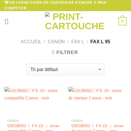
UN LARGE CHOIX DE CARTOUCHE D'ENCRE À PRIX
Passer
COMPÉTITIF
au
contenu
0
ACCUEIL
/
CANON
/
FAX L
/
FAX L 95
FILTRER
CANON
CANON
0263B002 / FX-10 – toner
0263B002 / FX-10 – toner
compatible Canon – noir
de marque Canon – noir