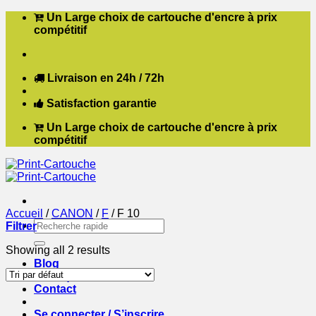
Passer
Un Large choix de cartouche d'encre à prix
au
compétitif
contenu
Livraison en 24h / 72h
Satisfaction garantie
Un Large choix de cartouche d'encre à prix
compétitif
Accueil
/
CANON
/
F
/
F 10
Recherche
Filtrer
pour :
Showing all 2 results
Blog
Boutique
Contact
Se connecter / S’inscrire