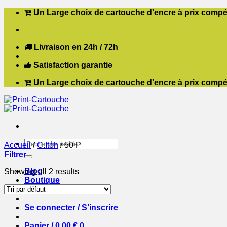
Passer
Un Large choix de cartouche d'encre à prix compét
au
contenu
Livraison en 24h / 72h
Satisfaction garantie
Un Large choix de cartouche d'encre à prix compét
Recherche
Accueil
/
C.Itoh
/
50 P
pour :
Filtrer
Blog
Showing all 2 results
Boutique
Contact
Se connecter / S’inscrire
Panier /
0,00
€
0