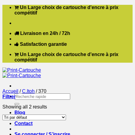
Passer
Un Large choix de cartouche d'encre à prix
au
compétitif
contenu
Livraison en 24h / 72h
Satisfaction garantie
Un Large choix de cartouche d'encre à prix
compétitif
Accueil
/
C.Itoh
/
370
Recherche
Filtrer
pour :
Showing all 2 results
Blog
Boutique
Contact
Se connecter / S’inscrire