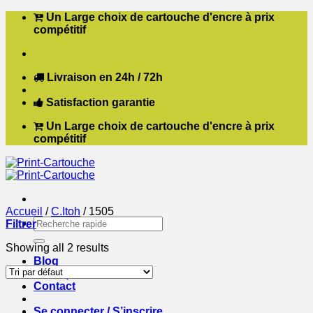
Passer
Un Large choix de cartouche d'encre à prix
au
compétitif
contenu
Livraison en 24h / 72h
Satisfaction garantie
Un Large choix de cartouche d'encre à prix
compétitif
Accueil
/
C.Itoh
/
1505
Recherche
Filtrer
pour :
Showing all 2 results
Blog
Boutique
Contact
Se connecter / S’inscrire