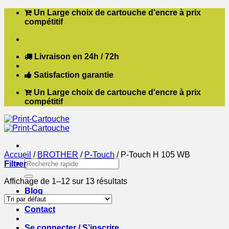
Passer
Un Large choix de cartouche d'encre à prix
au
compétitif
contenu
Livraison en 24h / 72h
Satisfaction garantie
Un Large choix de cartouche d'encre à prix
compétitif
Accueil
/
BROTHER
/
P-Touch
/
P-Touch H 105 WB
Recherche
Filtrer
pour :
Affichage de 1–12 sur 13 résultats
Blog
Boutique
Contact
Se connecter / S’inscrire