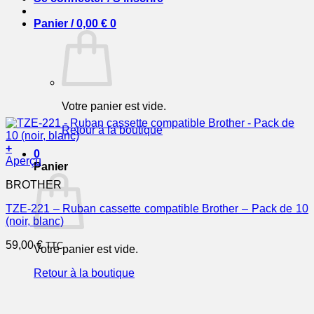
Panier /
0,00
€
0
Votre panier est vide.
Retour à la boutique
+
0
Aperçu
Panier
BROTHER
TZE-221 – Ruban cassette compatible Brother – Pack de 10
(noir, blanc)
59,00
€
TTC
Votre panier est vide.
Retour à la boutique