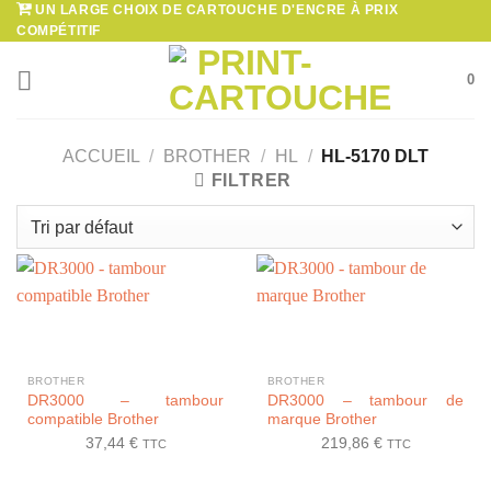
UN LARGE CHOIX DE CARTOUCHE D'ENCRE À PRIX
Passer
COMPÉTITIF
au
contenu
0
ACCUEIL
/
BROTHER
/
HL
/
HL-5170 DLT
FILTRER
BROTHER
BROTHER
DR3000 – tambour
DR3000 – tambour de
compatible Brother
marque Brother
37,44
€
219,86
€
TTC
TTC