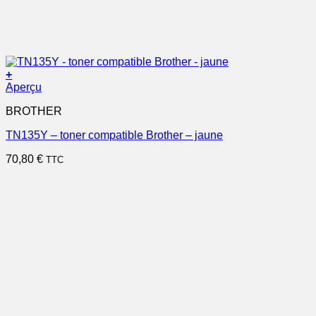
+
Aperçu
BROTHER
TN135Y – toner compatible Brother – jaune
70,80
€
TTC