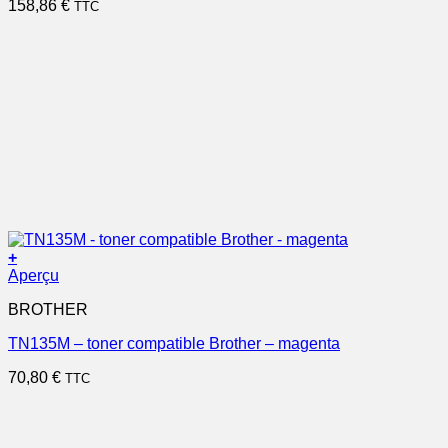
158,86
€
TTC
+
Aperçu
BROTHER
TN135M – toner compatible Brother – magenta
70,80
€
TTC