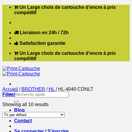
Passer
Un Large choix de cartouche d'encre à prix
au
compétitif
contenu
Livraison en 24h / 72h
Satisfaction garantie
Un Large choix de cartouche d'encre à prix
compétitif
Accueil
/
BROTHER
/
HL
/
HL-4040 CDNLT
Recherche
Filtrer
pour :
Showing all 10 results
Blog
Boutique
Contact
Se connecter / S’inscrire