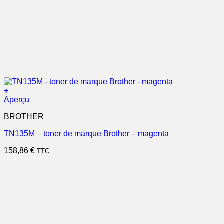
+
Aperçu
BROTHER
TN135M – toner de marque Brother – magenta
158,86
€
TTC