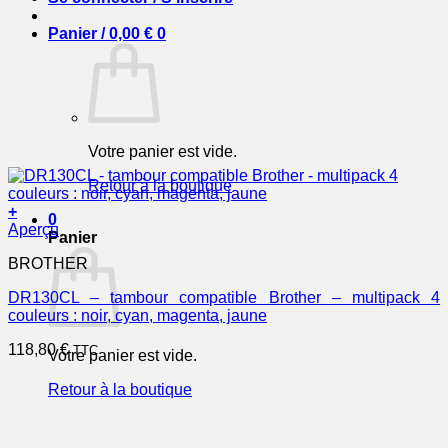
Panier /
0,00
€
0
Votre panier est vide.
Retour à la boutique
+
0
Aperçu
Panier
BROTHER
DR130CL – tambour compatible Brother – multipack 4
couleurs : noir, cyan, magenta, jaune
118,80
€
TTC
Votre panier est vide.
Retour à la boutique