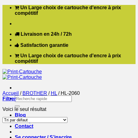
Passer
Un Large choix de cartouche d'encre à prix
au
compétitif
contenu
Livraison en 24h / 72h
Satisfaction garantie
Un Large choix de cartouche d'encre à prix
compétitif
Accueil
/
BROTHER
/
HL
/
HL-2060
Recherche
Filtrer
pour :
Voici le seul résultat
Blog
Boutique
Contact
Se connecter / S’inscrire