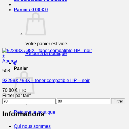
Panier /
0,00
€
0
Votre panier est vide.
Retour à la boutique
+
Aperçu
0
Panier
508
92298X / 98X – toner compatible HP – noir
70,80
€
TTC
Filtrer par tarif
Prix
Prix
Filtrer
Votre panier est vide.
min
max
Retour à la boutique
Informations
Qui nous sommes