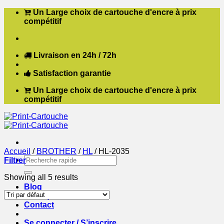
Passer
Un Large choix de cartouche d'encre à prix
au
compétitif
contenu
Livraison en 24h / 72h
Satisfaction garantie
Un Large choix de cartouche d'encre à prix
compétitif
Accueil
/
BROTHER
/
HL
/
HL-2035
Recherche
Filtrer
pour :
Showing all 5 results
Blog
Boutique
Contact
Se connecter / S’inscrire