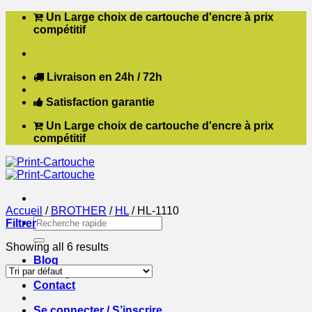
Passer
Un Large choix de cartouche d'encre à prix
au
compétitif
contenu
Livraison en 24h / 72h
Satisfaction garantie
Un Large choix de cartouche d'encre à prix
compétitif
Accueil
/
BROTHER
/
HL
/
HL-1110
Recherche
Filtrer
pour :
Showing all 6 results
Blog
Boutique
Contact
Se connecter / S’inscrire