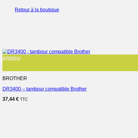
Retour à la boutique
APERÇU
+
BROTHER
DR3400 – tambour compatible Brother
37,44
€
TTC