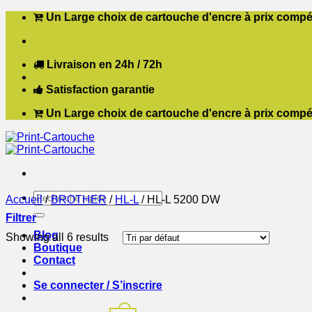
Passer
Un Large choix de cartouche d'encre à prix compét
au
contenu
Livraison en 24h / 72h
Satisfaction garantie
Un Large choix de cartouche d'encre à prix compét
Recherche
Accueil
/
BROTHER
/
HL-L
/
HL-L 5200 DW
pour :
Filtrer
Blog
Showing all 6 results
Boutique
Contact
Se connecter / S’inscrire